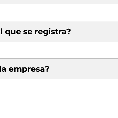
l que se registra?
 la empresa?