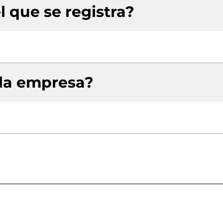
l que se registra?
 la empresa?