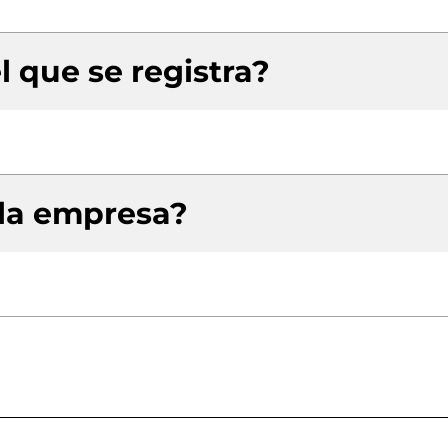
l que se registra?
 la empresa?