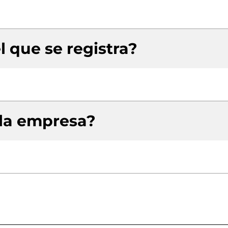
l que se registra?
 la empresa?