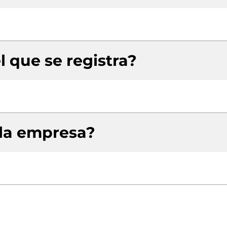
l que se registra?
 la empresa?