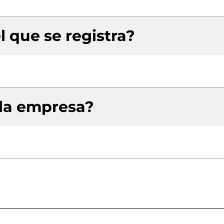
l que se registra?
 la empresa?