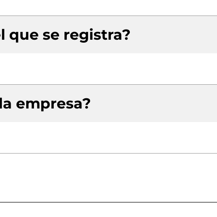
l que se registra?
 la empresa?