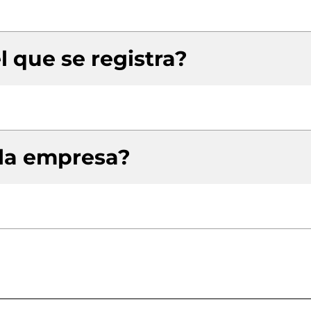
l que se registra?
 la empresa?