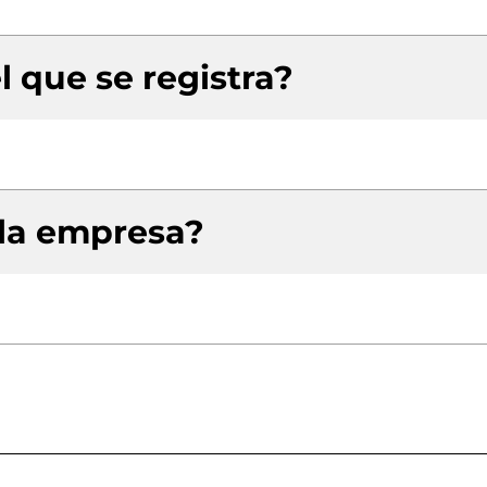
l que se registra?
 la empresa?