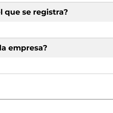
l que se registra?
 la empresa?