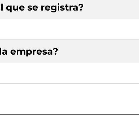
l que se registra?
 la empresa?