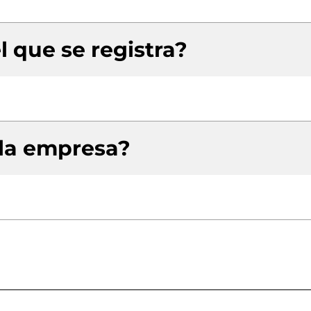
l que se registra?
 la empresa?