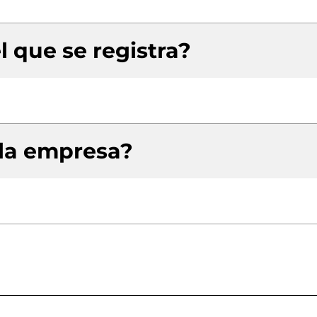
l que se registra?
 la empresa?