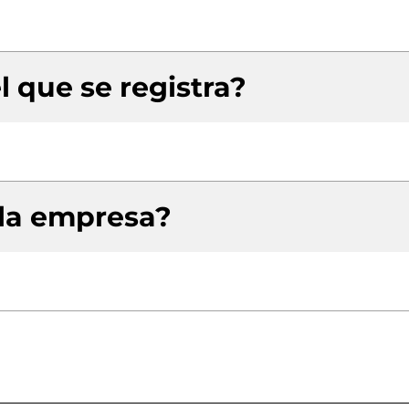
l que se registra?
 la empresa?