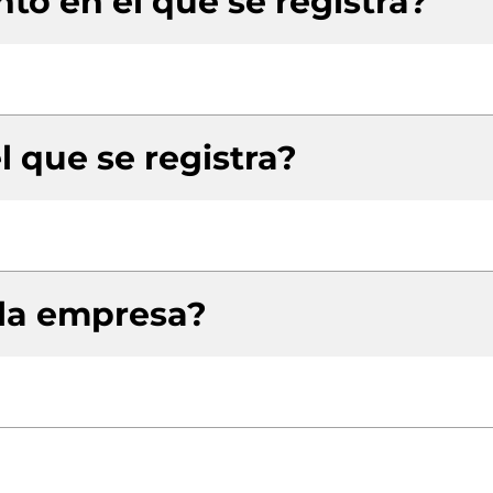
to en el que se registra?
l que se registra?
 la empresa?