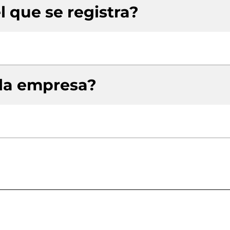
l que se registra?
 la empresa?