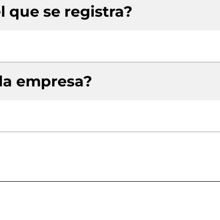
l que se registra?
 la empresa?