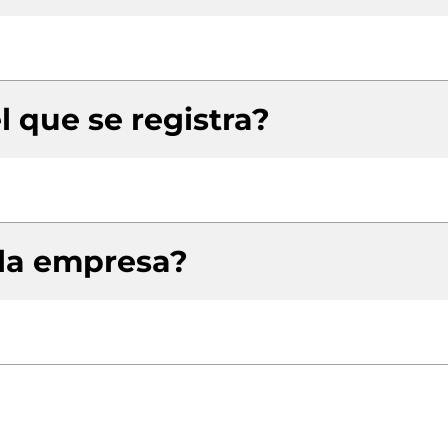
l que se registra?
 la empresa?