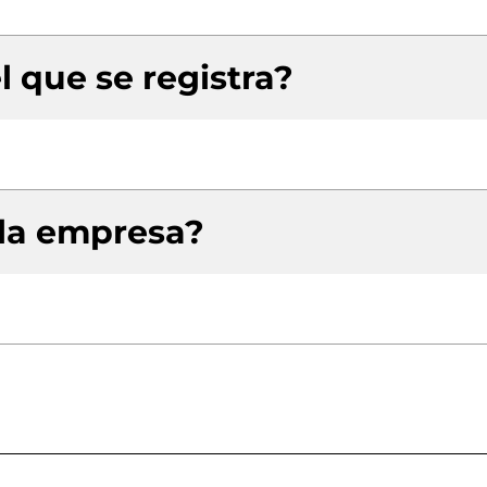
l que se registra?
 la empresa?