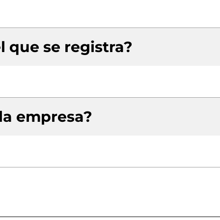
l que se registra?
 la empresa?