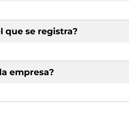
l que se registra?
 la empresa?