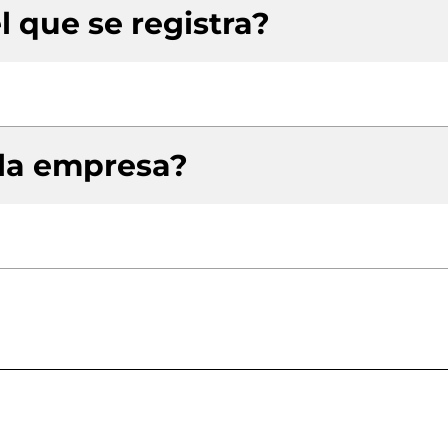
l que se registra?
 la empresa?