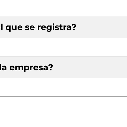
l que se registra?
 la empresa?