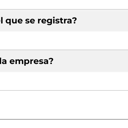
l que se registra?
 la empresa?