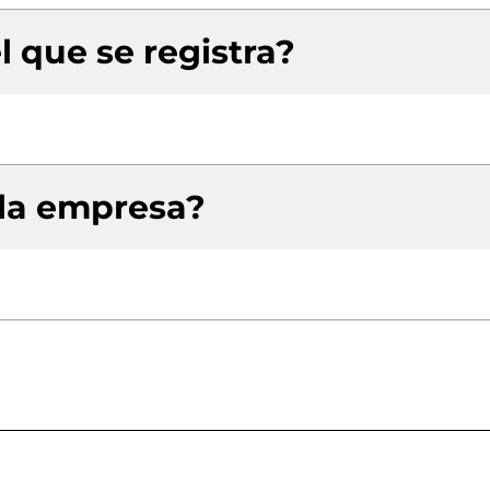
l que se registra?
 la empresa?