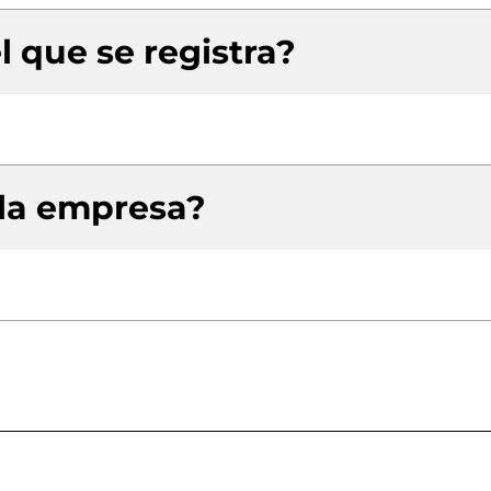
l que se registra?
 la empresa?