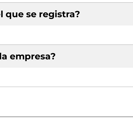
l que se registra?
 la empresa?