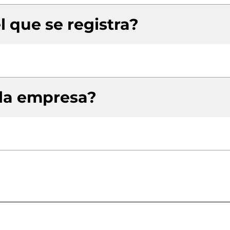
l que se registra?
 la empresa?