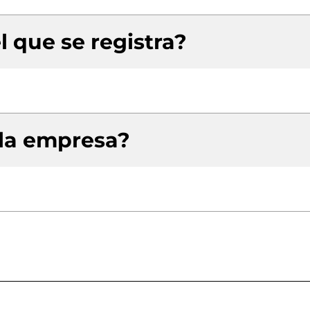
l que se registra?
 la empresa?