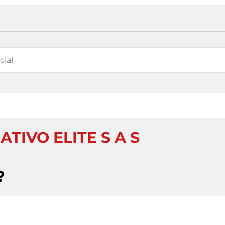
TIVO ELITE S A S
?