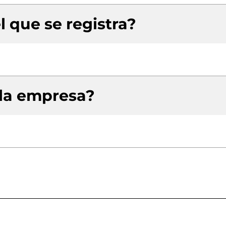
l que se registra?
 la empresa?