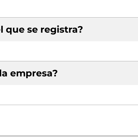
l que se registra?
 la empresa?