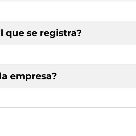
l que se registra?
 la empresa?