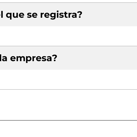
l que se registra?
 la empresa?