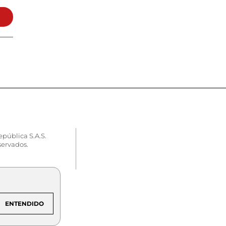
epública S.A.S.
servados.
ENTENDIDO