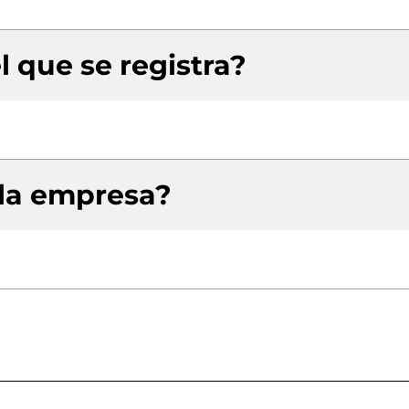
l que se registra?
 la empresa?