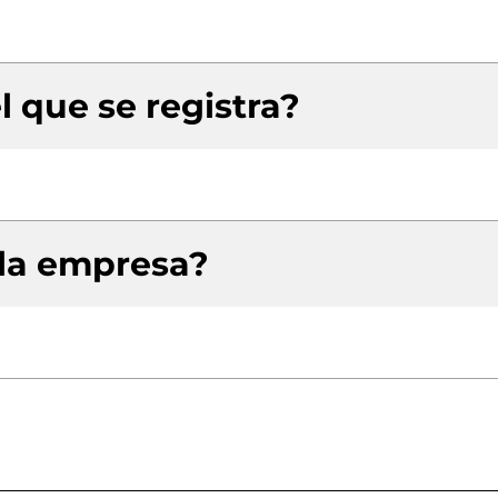
l que se registra?
 la empresa?