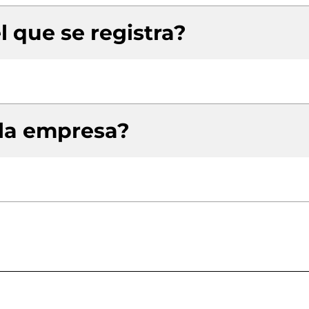
l que se registra?
 la empresa?