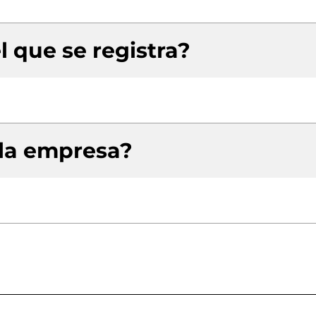
l que se registra?
 la empresa?