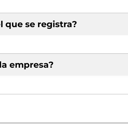
l que se registra?
 la empresa?