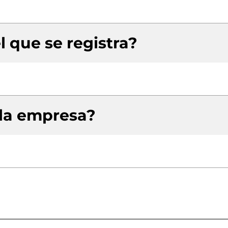
l que se registra?
 la empresa?