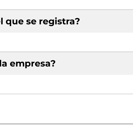
l que se registra?
 la empresa?