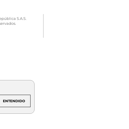
epública S.A.S.
servados.
ENTENDIDO