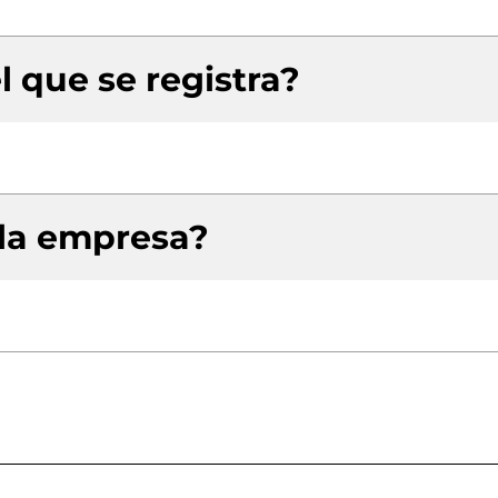
l que se registra?
 la empresa?