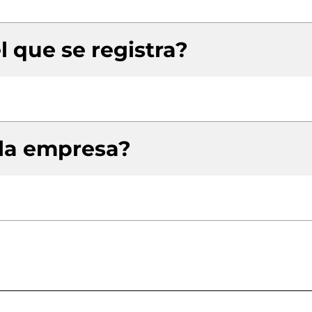
l que se registra?
 la empresa?