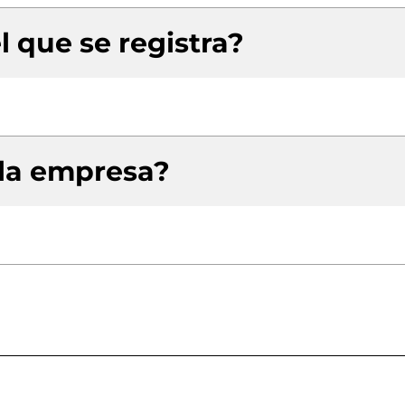
l que se registra?
 la empresa?