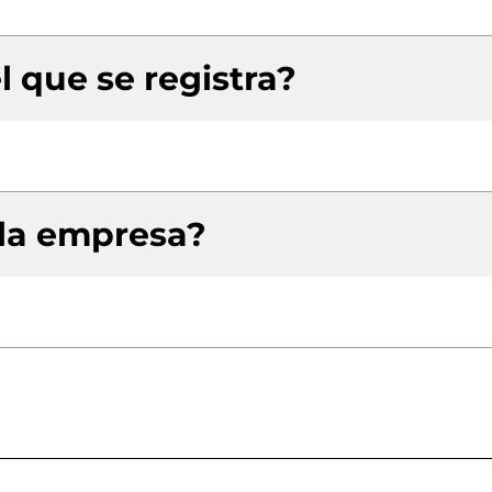
l que se registra?
 la empresa?