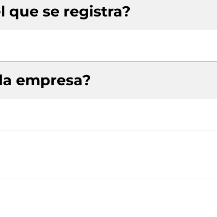
l que se registra?
 la empresa?