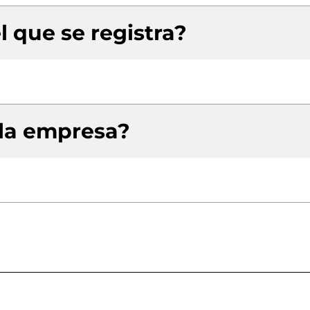
l que se registra?
 la empresa?