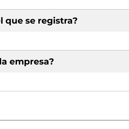
l que se registra?
 la empresa?