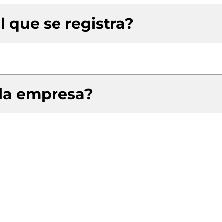
l que se registra?
 la empresa?