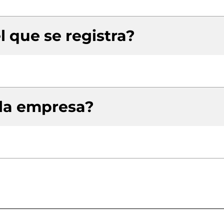
l que se registra?
 la empresa?